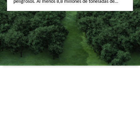
peligrosos. Al menos 8,8 millones de toneladas de
plástico se vierten en los océanos y las vías acuáticas
cada año. ECOPOLlNO™ se extrae especialmente de
botellas de alto riesgo que terminan en el océano, por
lo que lo que se trata es la causa raíz de los plásticos
del océanoEstas botellas están en ausencia de un
sistema formal de eliminación de residuos o reciclaje
de países o regiones recogidas dentro de 50.000
kilómetros de costa, podemos resolver la
contaminación marina.