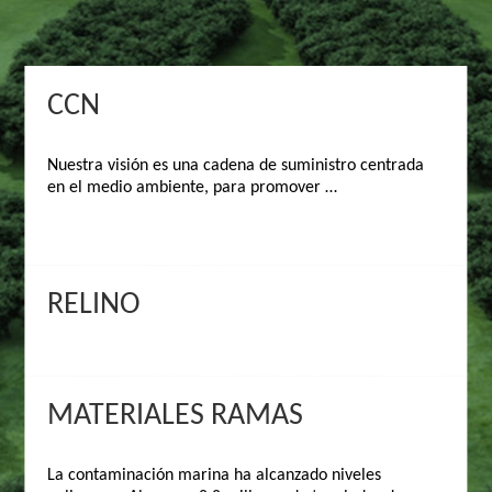
CCN
Nuestra visión es una cadena de suministro centrada
en el medio ambiente, para promover
una forma de vida sostenible y cuidadosa de la
naturaleza, hemos logrado la certificación de
protección ambiental para toda la cadena de la
industria, GOTS, OCS, GRS, RCS, Oeko-Tex 100,
Asegurar la protección ambiental ecológica de toda la
RELINO
industria, reducir el impacto ambiental al mínimo.
MATERIALES RAMAS
La contaminación marina ha alcanzado niveles